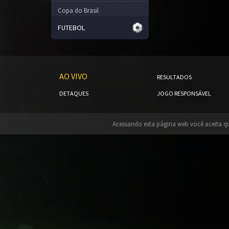
Copa do Brasil
FUTEBOL
América
Europa
AO VIVO
RESULTADOS
Outros
DETAQUES
JOGO RESPONSÁVEL
Internacionais
Acessando esta página web você aceita qu