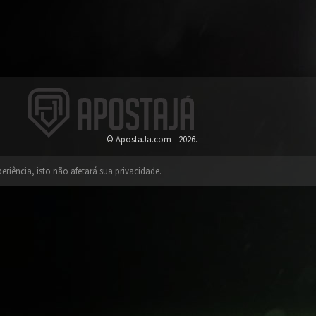
© ApostaJa.com - 2026.
iência, isto não afetará sua privacidade.