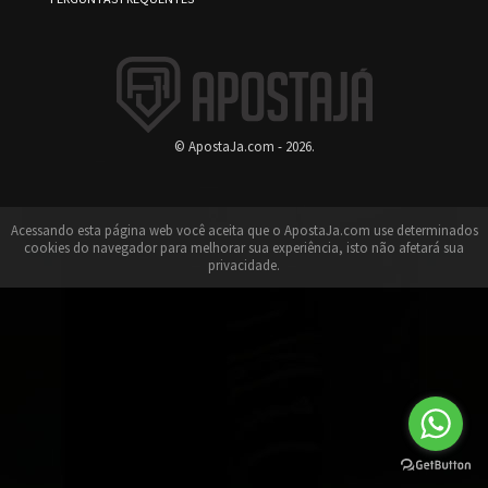
© ApostaJa.com - 2026.
Acessando esta página web você aceita que o ApostaJa.com use determinados
cookies do navegador para melhorar sua experiência, isto não afetará sua
privacidade.